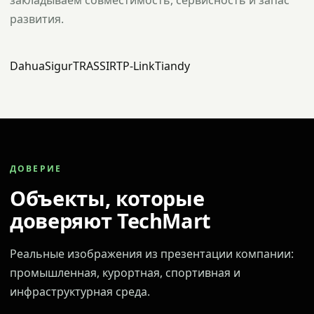
закладываем совместимость, сервисность и запас
развития.
Dahua
Sigur
TRASSIR
TP-Link
Tiandy
ДОВЕРИЕ
Объекты, которые
доверяют TechMart
Реальные изображения из презентации компании:
промышленная, курортная, спортивная и
инфраструктурная среда.