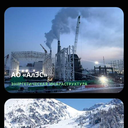
АО «АлЭС»
ЭНЕРГЕТИЧЕСКАЯ ИНФРАСТРУКТУРА