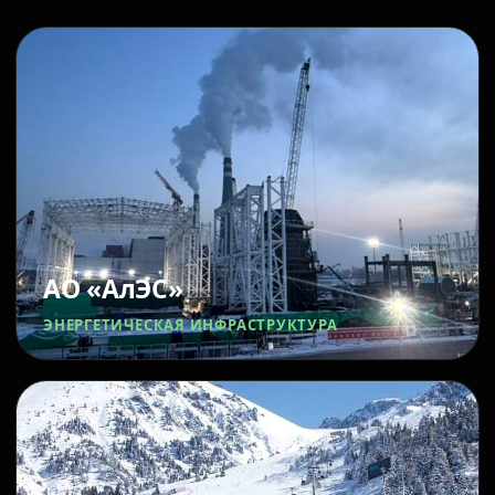
АО «АлЭС»
ЭНЕРГЕТИЧЕСКАЯ ИНФРАСТРУКТУРА