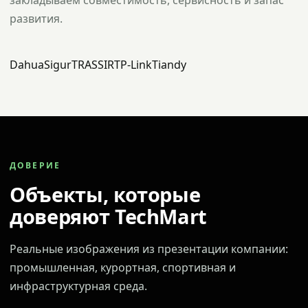
закладываем совместимость, сервисность и запас
развития.
Dahua
Sigur
TRASSIR
TP-Link
Tiandy
ДОВЕРИЕ
Объекты, которые
доверяют TechMart
Реальные изображения из презентации компании:
промышленная, курортная, спортивная и
инфраструктурная среда.