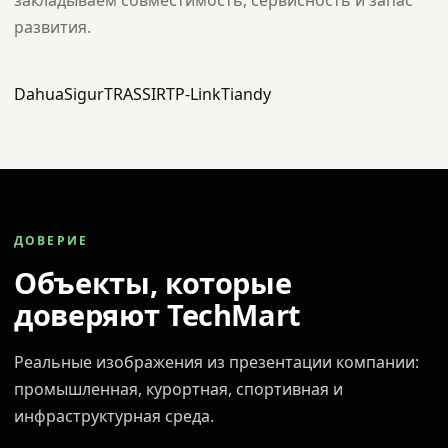
закладываем совместимость, сервисность и запас
развития.
Dahua
Sigur
TRASSIR
TP-Link
Tiandy
ДОВЕРИЕ
Объекты, которые
доверяют TechMart
Реальные изображения из презентации компании:
промышленная, курортная, спортивная и
инфраструктурная среда.