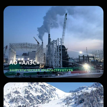
АО «АлЭС»
ЭНЕРГЕТИЧЕСКАЯ ИНФРАСТРУКТУРА