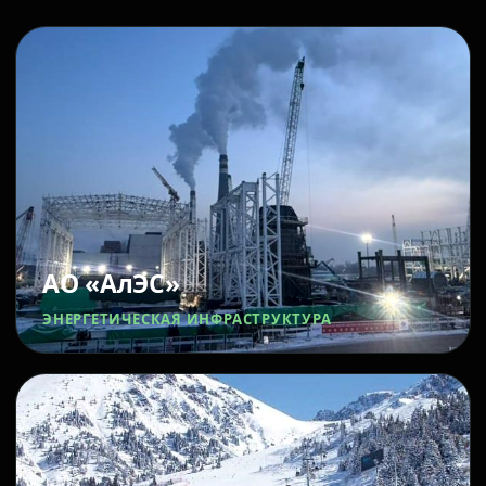
АО «АлЭС»
ЭНЕРГЕТИЧЕСКАЯ ИНФРАСТРУКТУРА