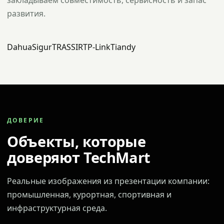
закладываем совместимость, сервисность и запас
развития.
Dahua
Sigur
TRASSIR
TP-Link
Tiandy
ДОВЕРИЕ
Объекты, которые
доверяют TechMart
Реальные изображения из презентации компании:
промышленная, курортная, спортивная и
инфраструктурная среда.