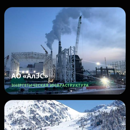
АО «АлЭС»
ЭНЕРГЕТИЧЕСКАЯ ИНФРАСТРУКТУРА