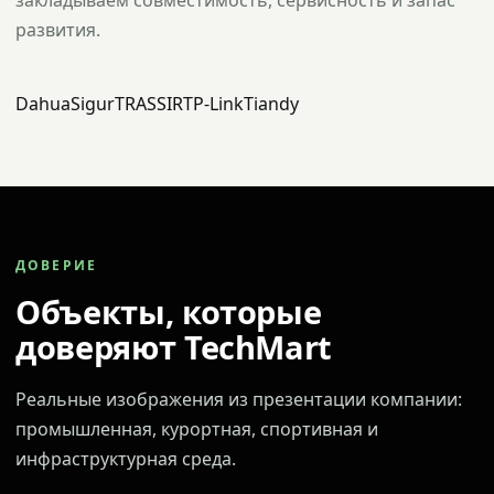
закладываем совместимость, сервисность и запас
развития.
Dahua
Sigur
TRASSIR
TP-Link
Tiandy
ДОВЕРИЕ
Объекты, которые
доверяют TechMart
Реальные изображения из презентации компании:
промышленная, курортная, спортивная и
инфраструктурная среда.