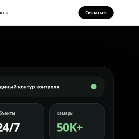
кты
Связаться
Единый контур контроля
бъекты
Камеры
24/7
50K+