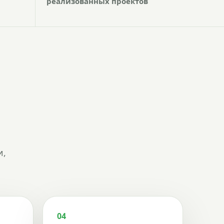
реализованных проектов
и,
04