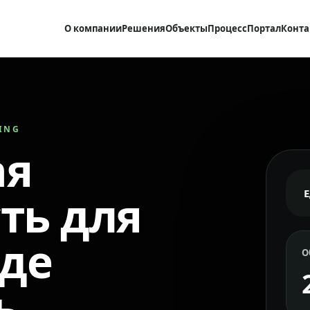
О компании
Решения
Объекты
Процесс
Портал
Конта
RING
ая
ть для
где
О
ь