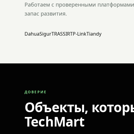
Работаем с проверенными платформами 
запас развития.
Dahua
Sigur
TRASSIR
TP-Link
Tiandy
ДОВЕРИЕ
Объекты, котор
TechMart