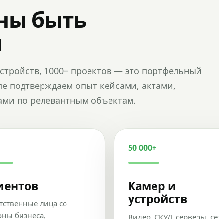
ны быть
и
и устройств, 1000+ проектов — это портфельный
пе подтверждаем опыт кейсами, актами,
ами по релевантным объектам.
50 000+
иентов
Камер и
устройств
тственные лица со
оны бизнеса,
Видео, СКУД, серверы, се