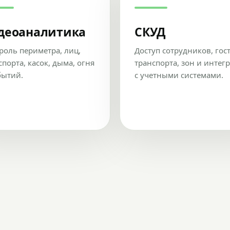
деоаналитика
СКУД
роль периметра, лиц,
Доступ сотрудников, гос
спорта, касок, дыма, огня
транспорта, зон и интег
бытий.
с учетными системами.