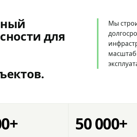
мный
Мы стро
сности для
долгоср
инфрастр
масштаб
эксплуат
ъектов.
00+
50 000+