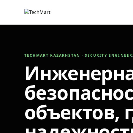
TECHMART KAZAKHSTAN · SECURITY ENGINEE
Инженерн
безопаснос
объектов, 
надежност