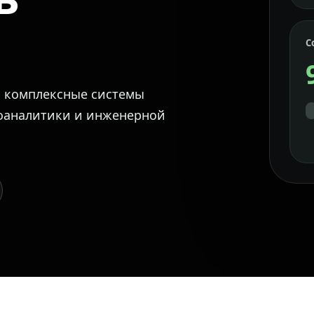
С
м комплексные системы
еоаналитики и инженерной