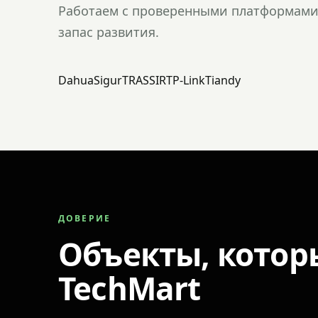
Работаем с проверенными платформами 
запас развития.
Dahua
Sigur
TRASSIR
TP-Link
Tiandy
ДОВЕРИЕ
Объекты, котор
TechMart