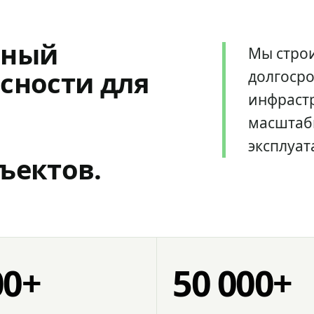
мный
Мы стро
сности для
долгоср
инфрастр
масштаб
эксплуат
ъектов.
00+
50 000+