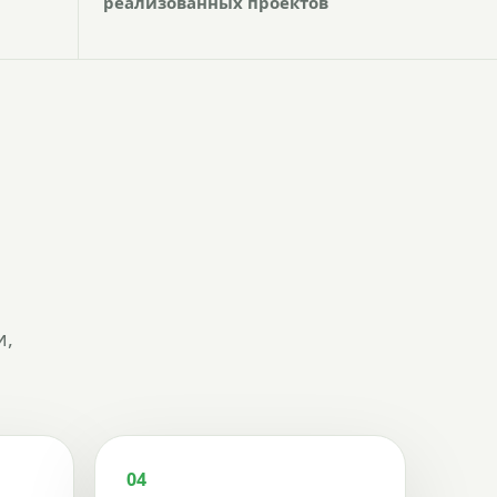
реализованных проектов
и,
04