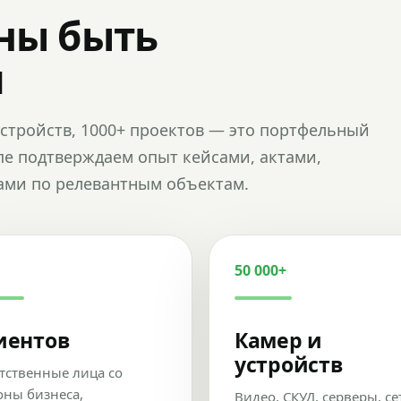
ны быть
и
и устройств, 1000+ проектов — это портфельный
пе подтверждаем опыт кейсами, актами,
ами по релевантным объектам.
50 000+
иентов
Камер и
устройств
тственные лица со
оны бизнеса,
Видео, СКУД, серверы, се