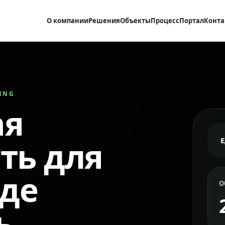
О компании
Решения
Объекты
Процесс
Портал
Конта
RING
ая
ть для
где
О
ь