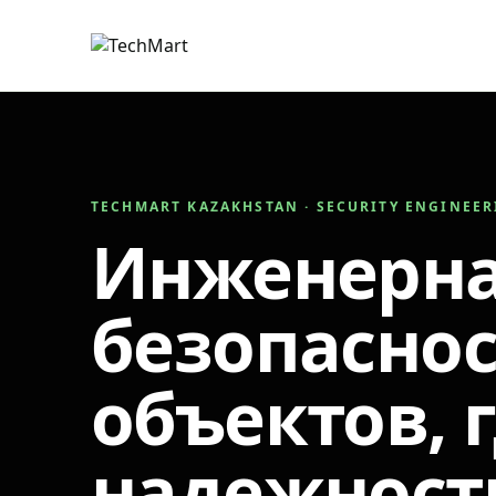
TECHMART KAZAKHSTAN · SECURITY ENGINEE
Инженерн
безопаснос
объектов, 
надежност