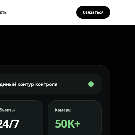
кты
Связаться
Единый контур контроля
бъекты
Камеры
24/7
50K+