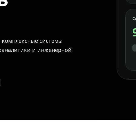
С
м комплексные системы
еоаналитики и инженерной