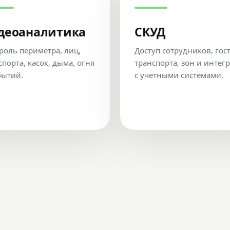
деоаналитика
СКУД
роль периметра, лиц,
Доступ сотрудников, гос
спорта, касок, дыма, огня
транспорта, зон и интег
бытий.
с учетными системами.