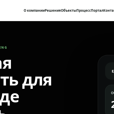
О компании
Решения
Объекты
Процесс
Портал
Конта
RING
ая
ть для
где
О
ь