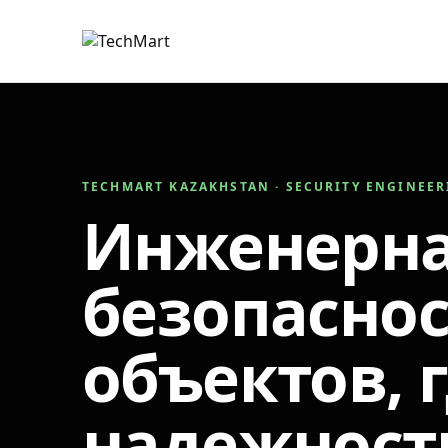
TECHMART KAZAKHSTAN · SECURITY ENGINEE
Инженерн
безопаснос
объектов, 
надежност