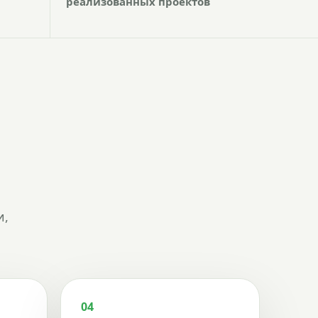
реализованных проектов
и,
04