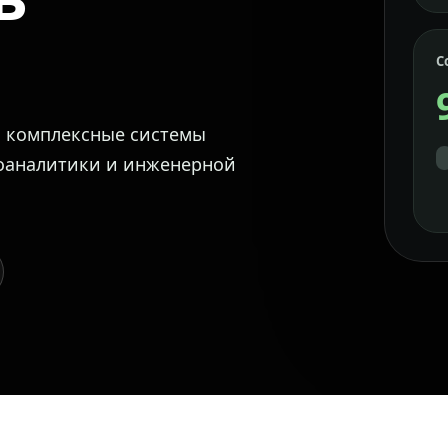
С
м комплексные системы
еоаналитики и инженерной