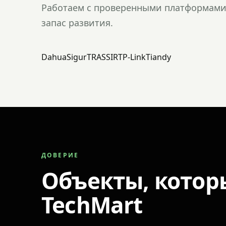
Работаем с проверенными платформами 
запас развития.
Dahua
Sigur
TRASSIR
TP-Link
Tiandy
ДОВЕРИЕ
Объекты, котор
TechMart