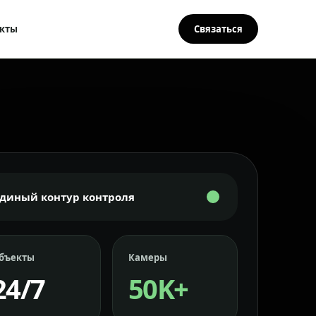
кты
Связаться
Единый контур контроля
бъекты
Камеры
24/7
50K+