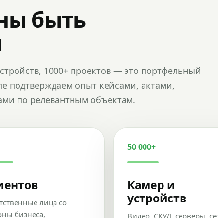
ны быть
и
и устройств, 1000+ проектов — это портфельный
пе подтверждаем опыт кейсами, актами,
ами по релевантным объектам.
50 000+
иентов
Камер и
устройств
тственные лица со
оны бизнеса,
Видео, СКУД, серверы, се