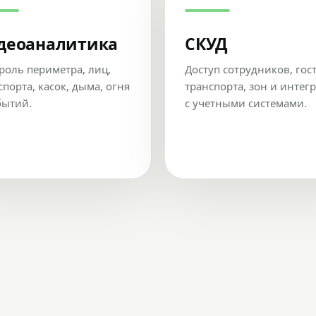
деоаналитика
СКУД
роль периметра, лиц,
Доступ сотрудников, гос
спорта, касок, дыма, огня
транспорта, зон и интег
бытий.
с учетными системами.