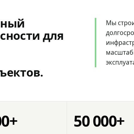
мный
Мы стро
сности для
долгоср
инфрастр
масштаб
эксплуат
ъектов.
00+
50 000+