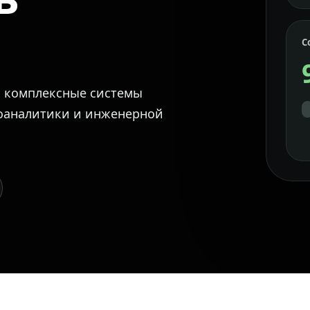
С
м комплексные системы
еоаналитики и инженерной