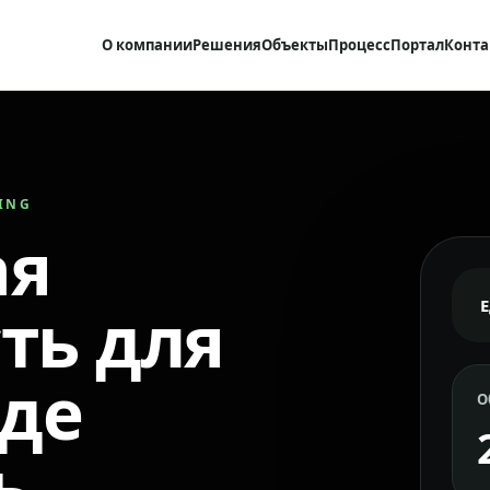
О компании
Решения
Объекты
Процесс
Портал
Конта
RING
ая
ть для
где
О
ь