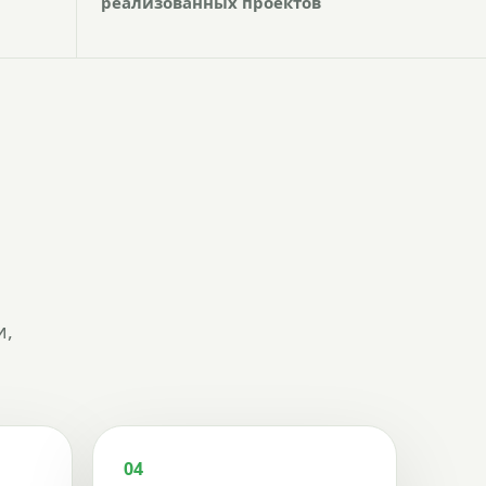
реализованных проектов
и,
04