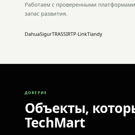
Работаем с проверенными платформами 
запас развития.
Dahua
Sigur
TRASSIR
TP-Link
Tiandy
ДОВЕРИЕ
Объекты, котор
TechMart