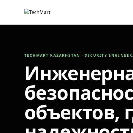
TECHMART KAZAKHSTAN · SECURITY ENGINEE
Инженерн
безопаснос
объектов, 
надежност