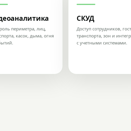
деоаналитика
СКУД
роль периметра, лиц,
Доступ сотрудников, гос
спорта, касок, дыма, огня
транспорта, зон и интег
бытий.
с учетными системами.