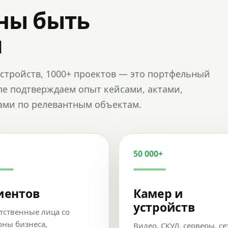
ны быть
и
и устройств, 1000+ проектов — это портфельный
пе подтверждаем опыт кейсами, актами,
ами по релевантным объектам.
50 000+
иентов
Камер и
устройств
тственные лица со
оны бизнеса,
Видео, СКУД, серверы, се