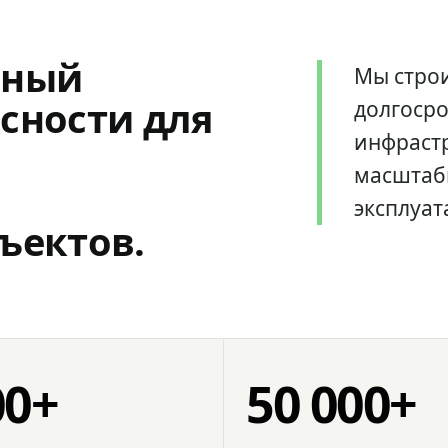
мный
Мы стро
сности для
долгоср
инфрастр
масштаб
эксплуат
ъектов.
00+
50 000+