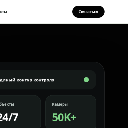
кты
Связаться
Единый контур контроля
бъекты
Камеры
24/7
50K+