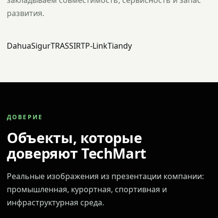
закладываем совместимость, сервисность и запас
развития.
Dahua
Sigur
TRASSIR
TP-Link
Tiandy
ДОВЕРИЕ
Объекты, которые
доверяют TechMart
Реальные изображения из презентации компании:
промышленная, курортная, спортивная и
инфраструктурная среда.