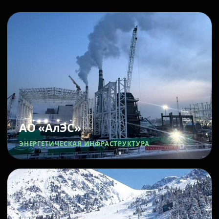
АО «АлЭС»
ЭНЕРГЕТИЧЕСКАЯ ИНФРАСТРУКТУРА