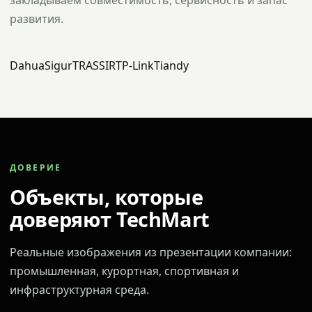
закладываем совместимость, сервисность и запас
развития.
Dahua
Sigur
TRASSIR
TP-Link
Tiandy
ДОВЕРИЕ
Объекты, которые
доверяют TechMart
Реальные изображения из презентации компании:
промышленная, курортная, спортивная и
инфраструктурная среда.