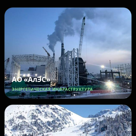
АО «АлЭС»
ЭНЕРГЕТИЧЕСКАЯ ИНФРАСТРУКТУРА