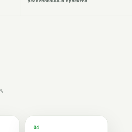
реализованных проектов
и,
04