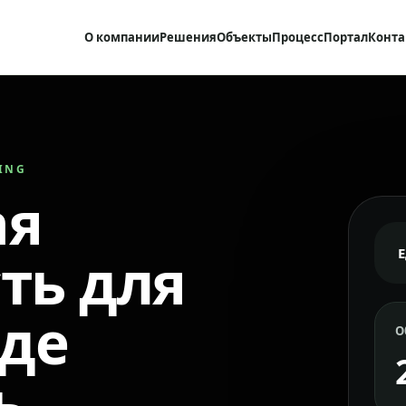
О компании
Решения
Объекты
Процесс
Портал
Конта
RING
ая
ть для
где
О
ь