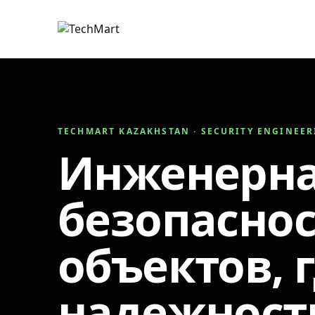
TECHMART KAZAKHSTAN · SECURITY ENGINEE
Инженерн
безопаснос
объектов, 
надежност