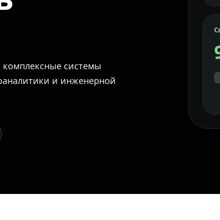
С
м комплексные системы
еоаналитики и инженерной