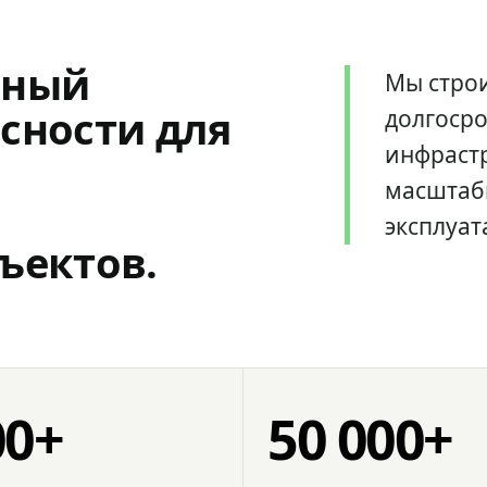
мный
Мы стро
сности для
долгоср
инфрастр
масштаб
эксплуат
ъектов.
00+
50 000+