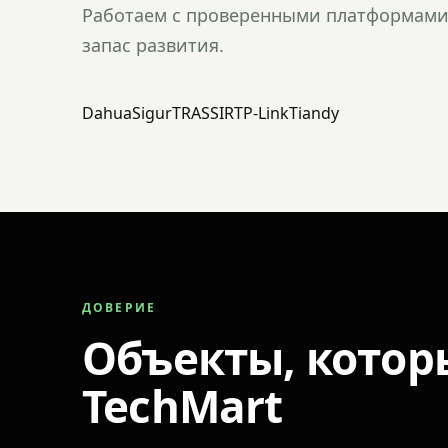
Работаем с проверенными платформами 
запас развития.
Dahua
Sigur
TRASSIR
TP-Link
Tiandy
ДОВЕРИЕ
Объекты, котор
TechMart