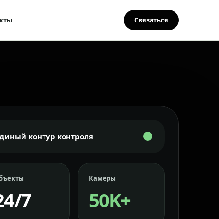
кты
Связаться
Единый контур контроля
бъекты
Камеры
24/7
50K+