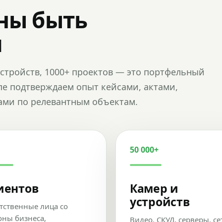
ны быть
и
и устройств, 1000+ проектов — это портфельный
пе подтверждаем опыт кейсами, актами,
ами по релевантным объектам.
50 000+
иентов
Камер и
устройств
тственные лица со
оны бизнеса,
Видео, СКУД, серверы, се