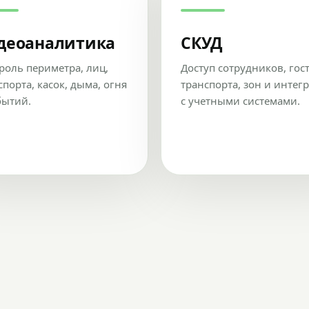
деоаналитика
СКУД
роль периметра, лиц,
Доступ сотрудников, гос
спорта, касок, дыма, огня
транспорта, зон и интег
бытий.
с учетными системами.