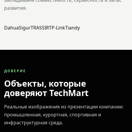
закладываем совместимость, сервисность и запас
развития.
Dahua
Sigur
TRASSIR
TP-Link
Tiandy
ДОВЕРИЕ
Объекты, которые
доверяют TechMart
Реальные изображения из презентации компании:
промышленная, курортная, спортивная и
инфраструктурная среда.