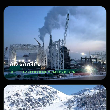
АО «АлЭС»
ЭНЕРГЕТИЧЕСКАЯ ИНФРАСТРУКТУРА