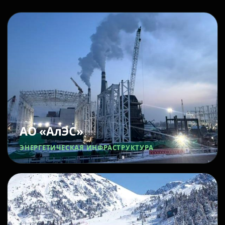
АО «АлЭС»
ЭНЕРГЕТИЧЕСКАЯ ИНФРАСТРУКТУРА