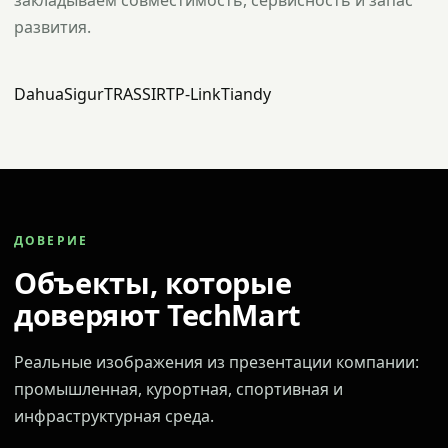
закладываем совместимость, сервисность и запас
развития.
Dahua
Sigur
TRASSIR
TP-Link
Tiandy
ДОВЕРИЕ
Объекты, которые
доверяют TechMart
Реальные изображения из презентации компании:
промышленная, курортная, спортивная и
инфраструктурная среда.