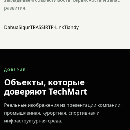
закладываем совместимость, сервисность и запас
развития.
Dahua
Sigur
TRASSIR
TP-Link
Tiandy
ДОВЕРИЕ
Объекты, которые
доверяют TechMart
Реальные изображения из презентации компании:
промышленная, курортная, спортивная и
инфраструктурная среда.