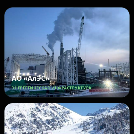
АО «АлЭС»
ЭНЕРГЕТИЧЕСКАЯ ИНФРАСТРУКТУРА