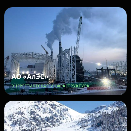
АО «АлЭС»
ЭНЕРГЕТИЧЕСКАЯ ИНФРАСТРУКТУРА