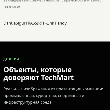
закладываем совместимость, сервисность и запас
развития.
Dahua
Sigur
TRASSIR
TP-Link
Tiandy
ДОВЕРИЕ
Объекты, которые
доверяют TechMart
Реальные изображения из презентации компании:
промышленная, курортная, спортивная и
инфраструктурная среда.