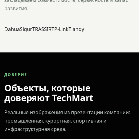
закладываем совместимость, сервисность и запас
развития.
Dahua
Sigur
TRASSIR
TP-Link
Tiandy
ДОВЕРИЕ
Объекты, которые
доверяют TechMart
Реальные изображения из презентации компании:
промышленная, курортная, спортивная и
инфраструктурная среда.