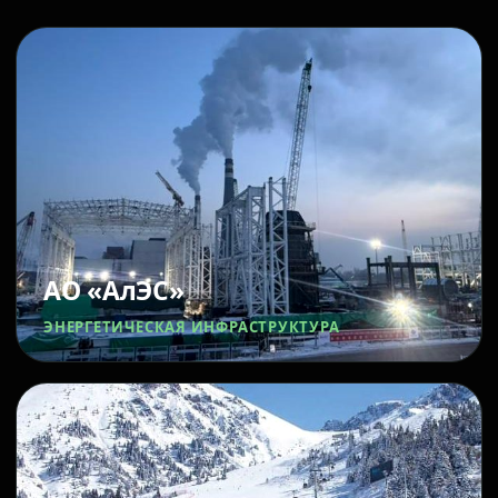
АО «АлЭС»
ЭНЕРГЕТИЧЕСКАЯ ИНФРАСТРУКТУРА