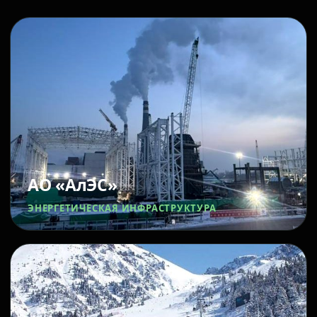
АО «АлЭС»
ЭНЕРГЕТИЧЕСКАЯ ИНФРАСТРУКТУРА