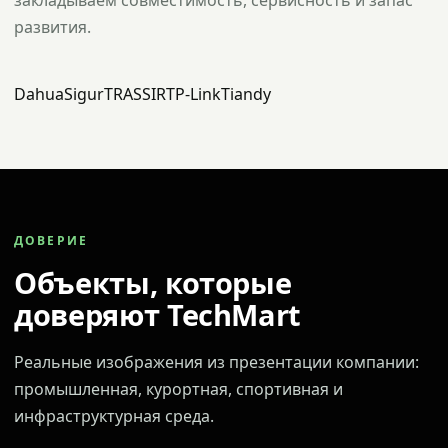
закладываем совместимость, сервисность и запас
развития.
Dahua
Sigur
TRASSIR
TP-Link
Tiandy
ДОВЕРИЕ
Объекты, которые
доверяют TechMart
Реальные изображения из презентации компании:
промышленная, курортная, спортивная и
инфраструктурная среда.