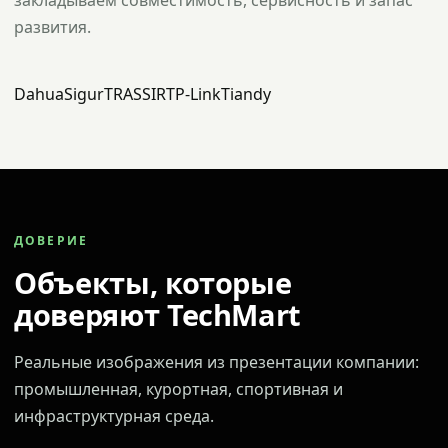
закладываем совместимость, сервисность и запас
развития.
Dahua
Sigur
TRASSIR
TP-Link
Tiandy
ДОВЕРИЕ
Объекты, которые
доверяют TechMart
Реальные изображения из презентации компании:
промышленная, курортная, спортивная и
инфраструктурная среда.