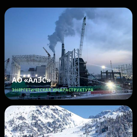
АО «АлЭС»
ЭНЕРГЕТИЧЕСКАЯ ИНФРАСТРУКТУРА