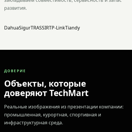
закладываем совместимость, сервисность и запас
развития.
Dahua
Sigur
TRASSIR
TP-Link
Tiandy
ДОВЕРИЕ
Объекты, которые
доверяют TechMart
Реальные изображения из презентации компании:
промышленная, курортная, спортивная и
инфраструктурная среда.