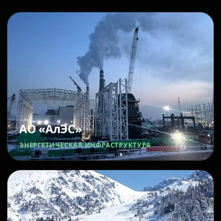
АО «АлЭС»
ЭНЕРГЕТИЧЕСКАЯ ИНФРАСТРУКТУРА