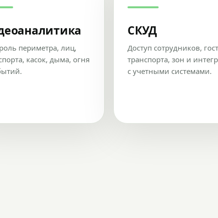
деоаналитика
СКУД
роль периметра, лиц,
Доступ сотрудников, гос
спорта, касок, дыма, огня
транспорта, зон и интег
бытий.
с учетными системами.