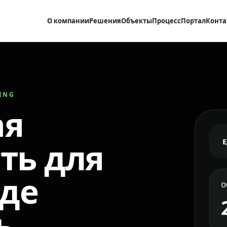
О компании
Решения
Объекты
Процесс
Портал
Конта
RING
ая
ть для
где
О
ь