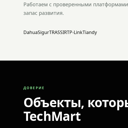
Работаем с проверенными платформами 
запас развития.
Dahua
Sigur
TRASSIR
TP-Link
Tiandy
ДОВЕРИЕ
Объекты, котор
TechMart