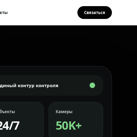
кты
Связаться
Единый контур контроля
бъекты
Камеры
24/7
50K+