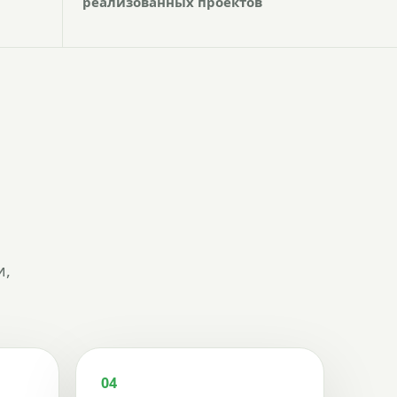
реализованных проектов
и,
04