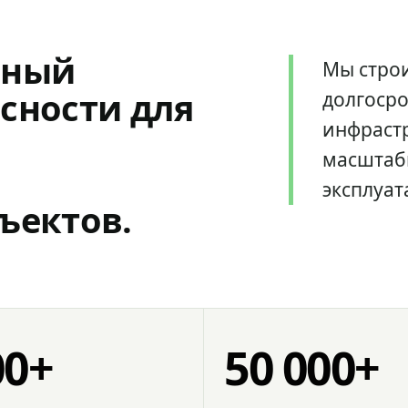
мный
Мы стро
сности для
долгоср
инфрастр
масштаб
эксплуат
ъектов.
00+
50 000+