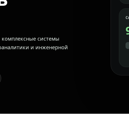
С
м комплексные системы
еоаналитики и инженерной