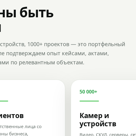
ны быть
и
и устройств, 1000+ проектов — это портфельный
пе подтверждаем опыт кейсами, актами,
ами по релевантным объектам.
50 000+
иентов
Камер и
устройств
тственные лица со
оны бизнеса,
Видео, СКУД, серверы, се