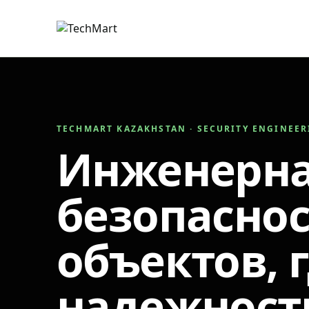
TECHMART KAZAKHSTAN · SECURITY ENGINEE
Инженерн
безопаснос
объектов, 
надежност