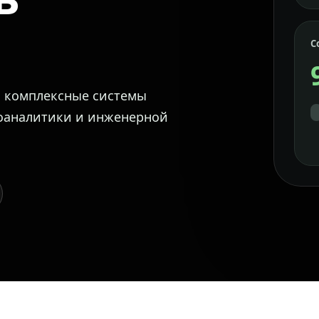
С
м комплексные системы
еоаналитики и инженерной