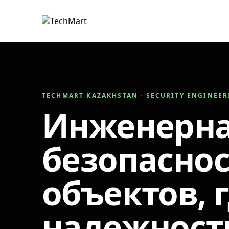
TECHMART KAZAKHSTAN · SECURITY ENGINEE
Инженерн
безопаснос
объектов, 
надежност