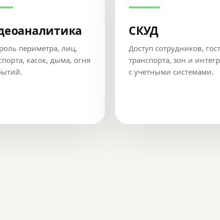
деоаналитика
СКУД
роль периметра, лиц,
Доступ сотрудников, гос
спорта, касок, дыма, огня
транспорта, зон и интег
бытий.
с учетными системами.