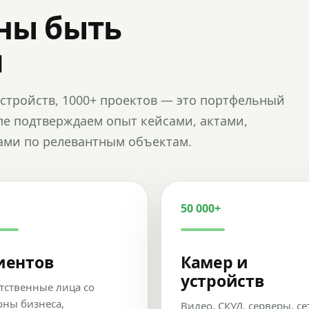
ны быть
и
и устройств, 1000+ проектов — это портфельный
пе подтверждаем опыт кейсами, актами,
ами по релевантным объектам.
50 000+
иентов
Камер и
устройств
тственные лица со
оны бизнеса,
Видео, СКУД, серверы, се