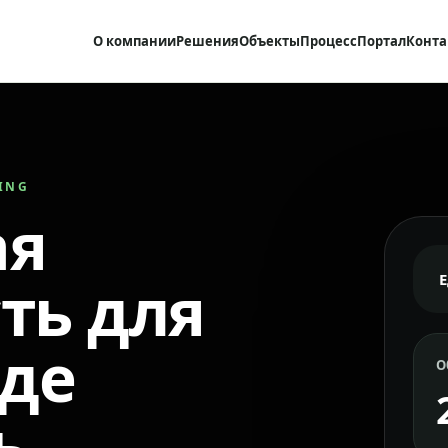
О компании
Решения
Объекты
Процесс
Портал
Конта
RING
ая
ть для
где
О
ь