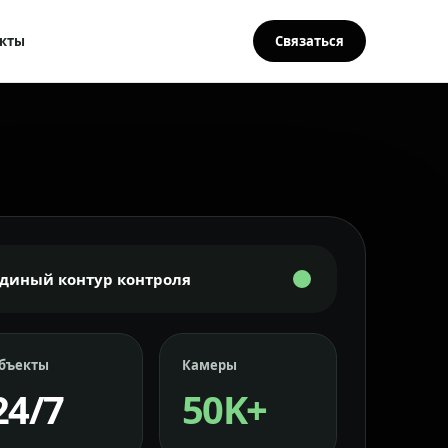
кты
Связаться
Единый контур контроля
бъекты
Камеры
24/7
50K+