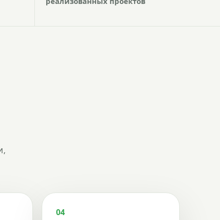
реализованных проектов
и,
04