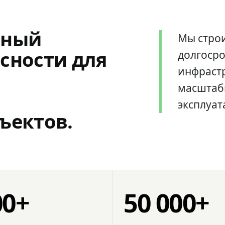
мный
Мы стро
сности для
долгоср
инфрастр
масштаб
эксплуат
ъектов.
00+
50 000+