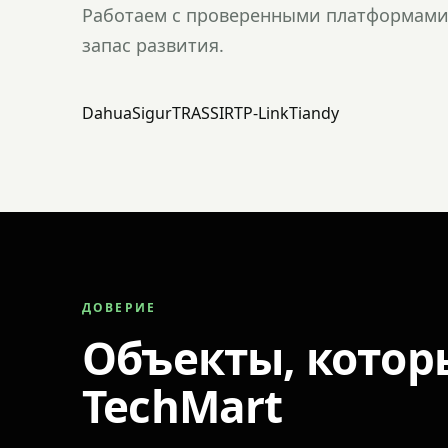
Работаем с проверенными платформами 
запас развития.
Dahua
Sigur
TRASSIR
TP-Link
Tiandy
ДОВЕРИЕ
Объекты, котор
TechMart