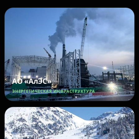
АО «АлЭС»
ЭНЕРГЕТИЧЕСКАЯ ИНФРАСТРУКТУРА