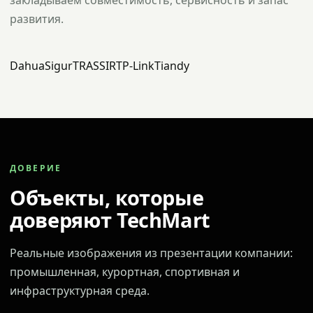
закладываем совместимость, сервисность и запас
развития.
Dahua
Sigur
TRASSIR
TP-Link
Tiandy
ДОВЕРИЕ
Объекты, которые
доверяют TechMart
Реальные изображения из презентации компании:
промышленная, курортная, спортивная и
инфраструктурная среда.