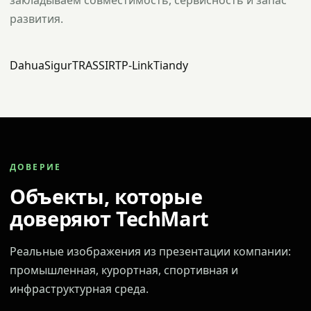
закладываем совместимость, сервисность и запас
развития.
Dahua
Sigur
TRASSIR
TP-Link
Tiandy
ДОВЕРИЕ
Объекты, которые
доверяют TechMart
Реальные изображения из презентации компании:
промышленная, курортная, спортивная и
инфраструктурная среда.