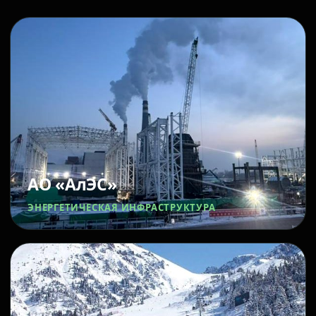
АО «АлЭС»
ЭНЕРГЕТИЧЕСКАЯ ИНФРАСТРУКТУРА