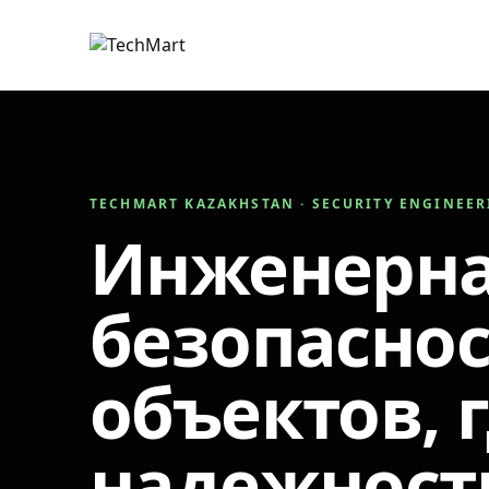
TECHMART KAZAKHSTAN · SECURITY ENGINEE
Инженерн
безопаснос
объектов, 
надежност