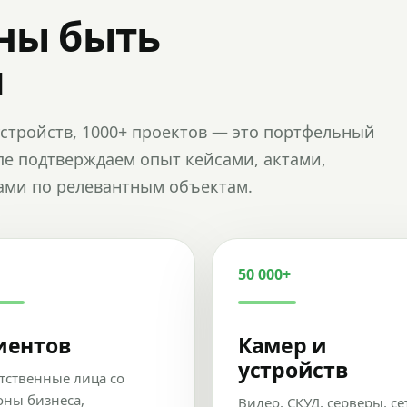
ны быть
и
и устройств, 1000+ проектов — это портфельный
пе подтверждаем опыт кейсами, актами,
ами по релевантным объектам.
50 000+
иентов
Камер и
устройств
тственные лица со
оны бизнеса,
Видео, СКУД, серверы, се