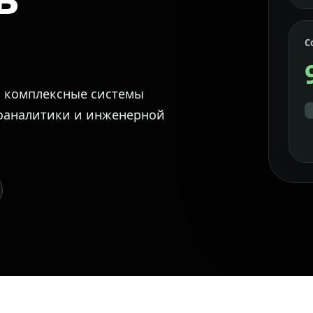
С
м комплексные системы
еоаналитики и инженерной