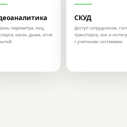
деоаналитика
СКУД
роль периметра, лиц,
Доступ сотрудников, гос
спорта, касок, дыма, огня
транспорта, зон и интег
бытий.
с учетными системами.