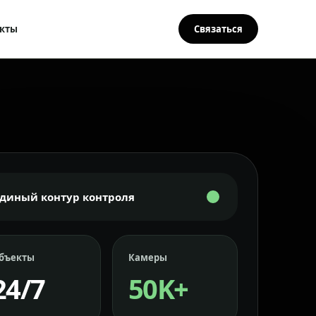
кты
Связаться
Единый контур контроля
бъекты
Камеры
24/7
50K+