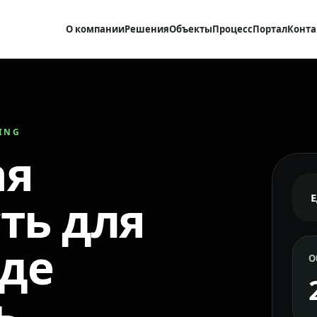
О компании
Решения
Объекты
Процесс
Портал
Конта
RING
ая
ть для
где
О
ь