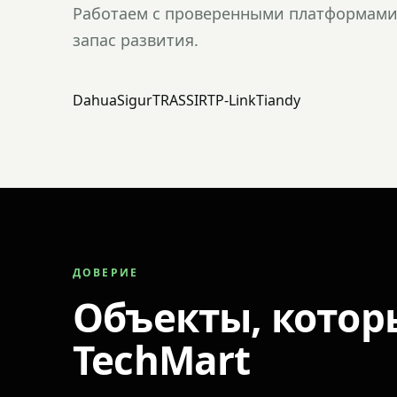
Работаем с проверенными платформами 
запас развития.
Dahua
Sigur
TRASSIR
TP-Link
Tiandy
ДОВЕРИЕ
Объекты, котор
TechMart