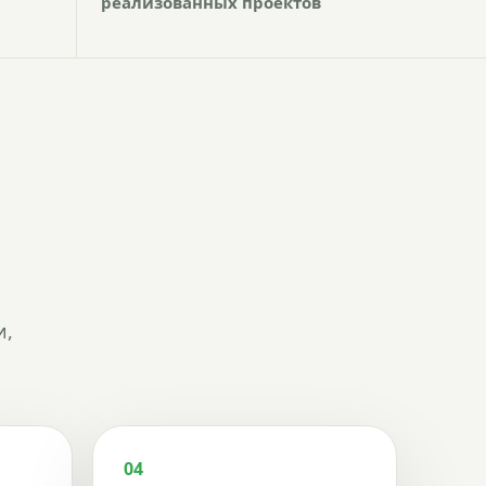
реализованных проектов
и,
04