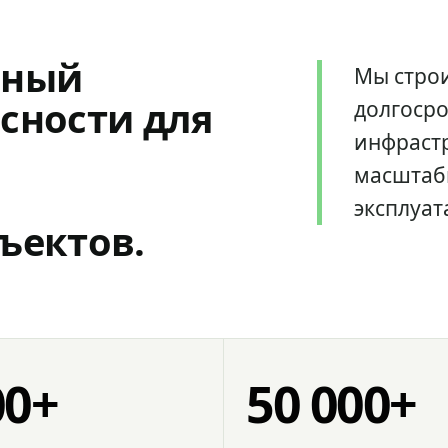
мный
Мы стро
сности для
долгоср
инфрастр
масштаб
эксплуат
ъектов.
00+
50 000+