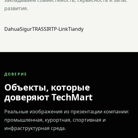
закладываем совместимость, сервисность и запас
развития.
Dahua
Sigur
TRASSIR
TP-Link
Tiandy
ДОВЕРИЕ
Объекты, которые
доверяют TechMart
Реальные изображения из презентации компании:
промышленная, курортная, спортивная и
инфраструктурная среда.