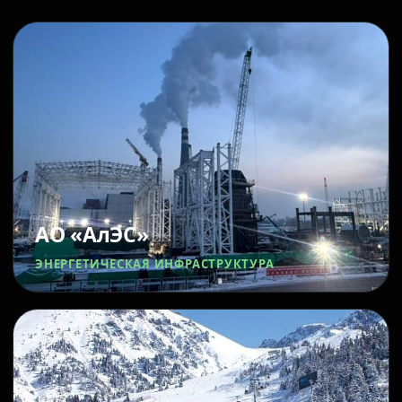
АО «АлЭС»
ЭНЕРГЕТИЧЕСКАЯ ИНФРАСТРУКТУРА