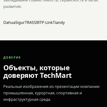
закладываем совместимость, сервисность и запас
развития.
Dahua
Sigur
TRASSIR
TP-Link
Tiandy
ДОВЕРИЕ
Объекты, которые
доверяют TechMart
Реальные изображения из презентации компании:
промышленная, курортная, спортивная и
инфраструктурная среда.