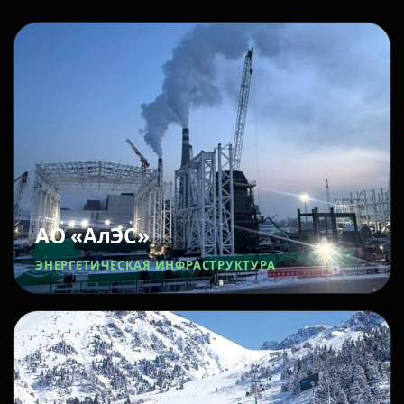
АО «АлЭС»
ЭНЕРГЕТИЧЕСКАЯ ИНФРАСТРУКТУРА