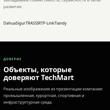
закладываем совместимость, сервисность и запас
развития.
Dahua
Sigur
TRASSIR
TP-Link
Tiandy
ДОВЕРИЕ
Объекты, которые
доверяют TechMart
Реальные изображения из презентации компании:
промышленная, курортная, спортивная и
инфраструктурная среда.