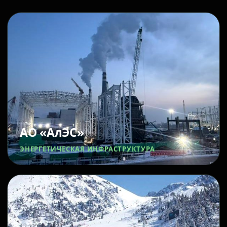
АО «АлЭС»
ЭНЕРГЕТИЧЕСКАЯ ИНФРАСТРУКТУРА