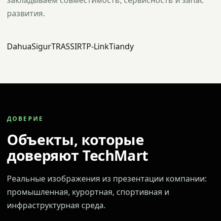
закладываем совместимость, сервисность и запас
развития.
Dahua
Sigur
TRASSIR
TP-Link
Tiandy
ДОВЕРИЕ
Объекты, которые
доверяют TechMart
Реальные изображения из презентации компании:
промышленная, курортная, спортивная и
инфраструктурная среда.