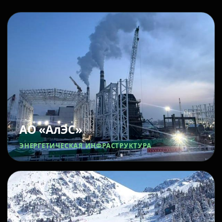
АО «АлЭС»
ЭНЕРГЕТИЧЕСКАЯ ИНФРАСТРУКТУРА