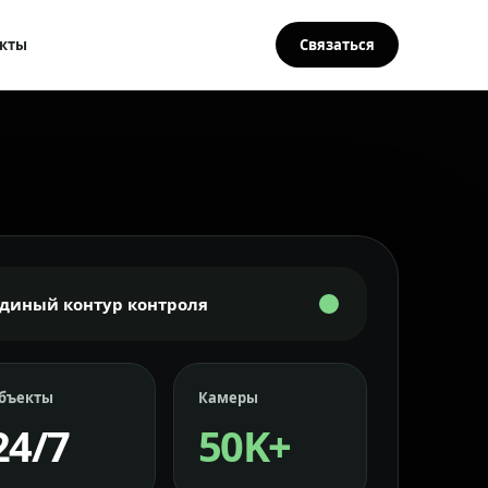
кты
Связаться
Единый контур контроля
бъекты
Камеры
24/7
50K+