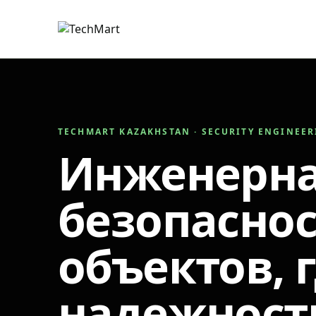
TECHMART KAZAKHSTAN · SECURITY ENGINEE
Инженерн
безопаснос
объектов, 
надежност