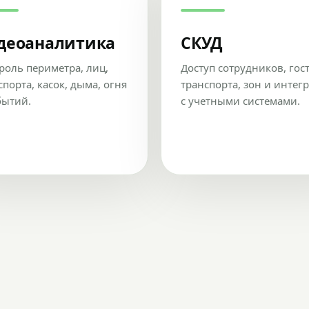
деоаналитика
СКУД
роль периметра, лиц,
Доступ сотрудников, гос
спорта, касок, дыма, огня
транспорта, зон и интег
бытий.
с учетными системами.