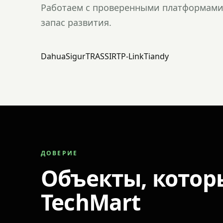
Работаем с проверенными платформами 
запас развития.
Dahua
Sigur
TRASSIR
TP-Link
Tiandy
ДОВЕРИЕ
Объекты, котор
TechMart