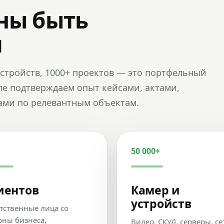
ны быть
и
и устройств, 1000+ проектов — это портфельный
пе подтверждаем опыт кейсами, актами,
ами по релевантным объектам.
50 000+
иентов
Камер и
устройств
тственные лица со
оны бизнеса,
Видео, СКУД, серверы, се