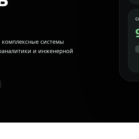
С
м комплексные системы
еоаналитики и инженерной