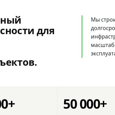
мный
Мы стро
сности для
долгоср
инфрастр
масштаб
эксплуат
ъектов.
00+
50 000+