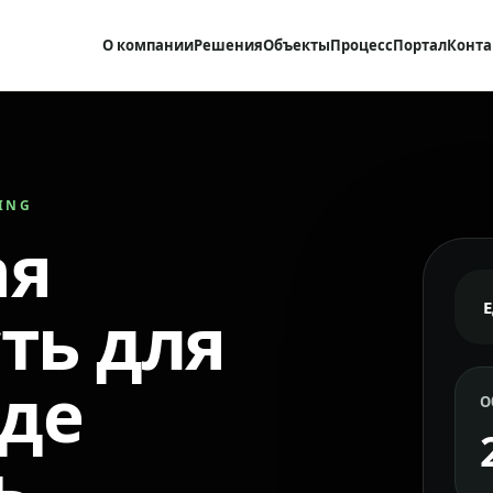
О компании
Решения
Объекты
Процесс
Портал
Конта
RING
ая
ть для
где
О
ь