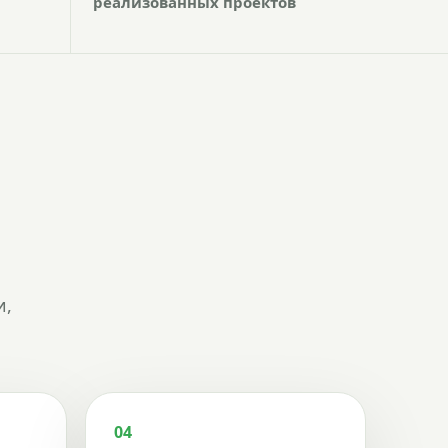
реализованных проектов
и,
04