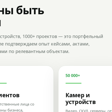
ны быть
и
и устройств, 1000+ проектов — это портфельный
пе подтверждаем опыт кейсами, актами,
ами по релевантным объектам.
50 000+
иентов
Камер и
устройств
тственные лица со
оны бизнеса,
Видео, СКУД, серверы, се