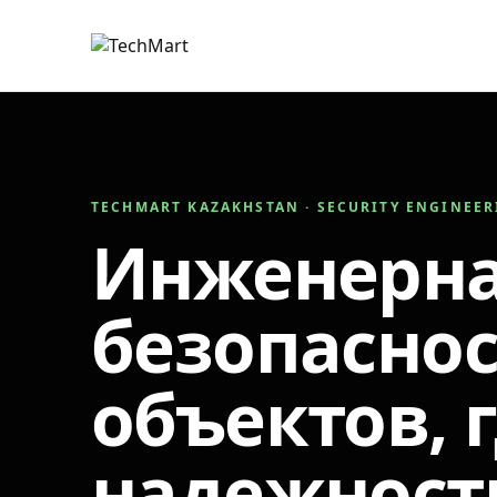
TECHMART KAZAKHSTAN · SECURITY ENGINEE
Инженерн
безопаснос
объектов, 
надежност