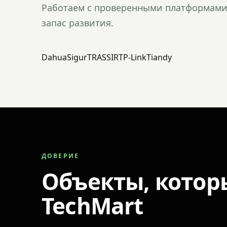
Работаем с проверенными платформами 
запас развития.
Dahua
Sigur
TRASSIR
TP-Link
Tiandy
ДОВЕРИЕ
Объекты, котор
TechMart