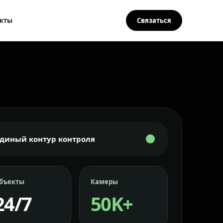
кты
Связаться
Единый контур контроля
бъекты
Камеры
24/7
50K+