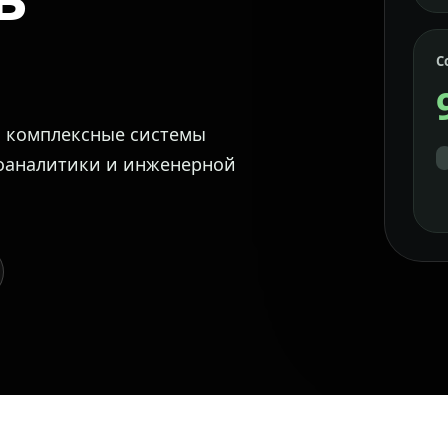
С
м комплексные системы
еоаналитики и инженерной