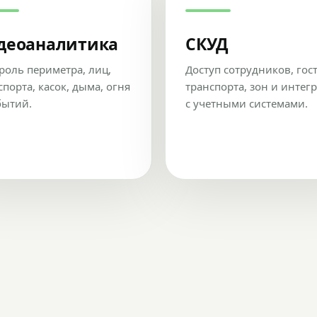
деоаналитика
СКУД
роль периметра, лиц,
Доступ сотрудников, гос
спорта, касок, дыма, огня
транспорта, зон и интег
бытий.
с учетными системами.