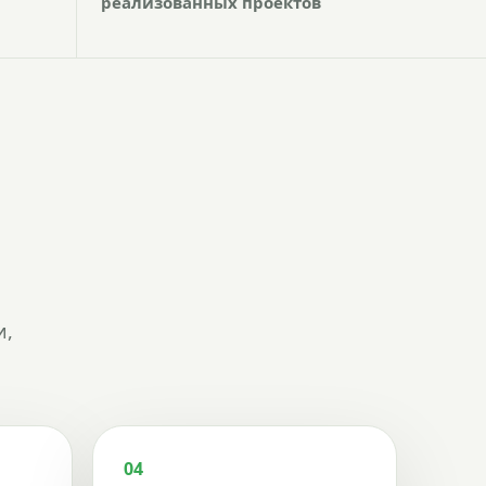
реализованных проектов
и,
04