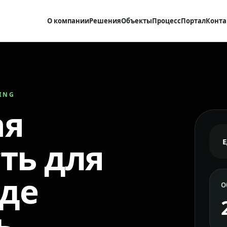
О компании
Решения
Объекты
Процесс
Портал
Конта
RING
ая
ть для
где
О
ь