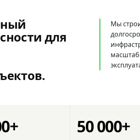
мный
Мы стро
сности для
долгоср
инфрастр
масштаб
эксплуат
ъектов.
00+
50 000+