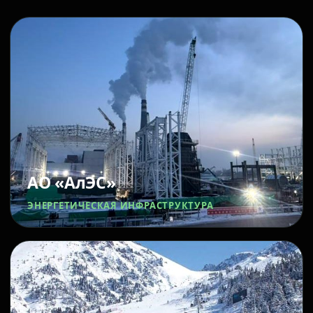
АО «АлЭС»
ЭНЕРГЕТИЧЕСКАЯ ИНФРАСТРУКТУРА