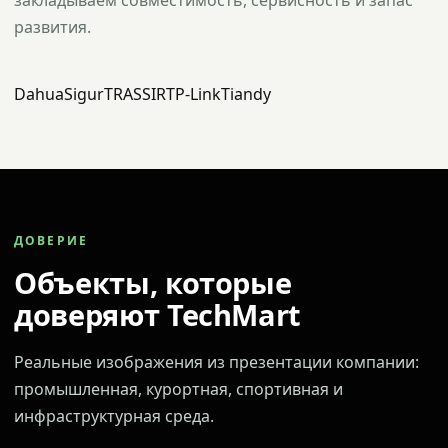
закладываем совместимость, сервисность и запас
развития.
Dahua
Sigur
TRASSIR
TP-Link
Tiandy
ДОВЕРИЕ
Объекты, которые
доверяют TechMart
Реальные изображения из презентации компании:
промышленная, курортная, спортивная и
инфраструктурная среда.