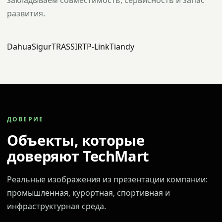
закладываем совместимость, сервисность и запас
развития.
Dahua
Sigur
TRASSIR
TP-Link
Tiandy
ДОВЕРИЕ
Объекты, которые
доверяют TechMart
Реальные изображения из презентации компании:
промышленная, курортная, спортивная и
инфраструктурная среда.