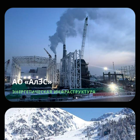
АО «АлЭС»
ЭНЕРГЕТИЧЕСКАЯ ИНФРАСТРУКТУРА