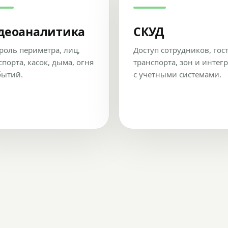
деоаналитика
СКУД
роль периметра, лиц,
Доступ сотрудников, гос
спорта, касок, дыма, огня
транспорта, зон и интег
бытий.
с учетными системами.