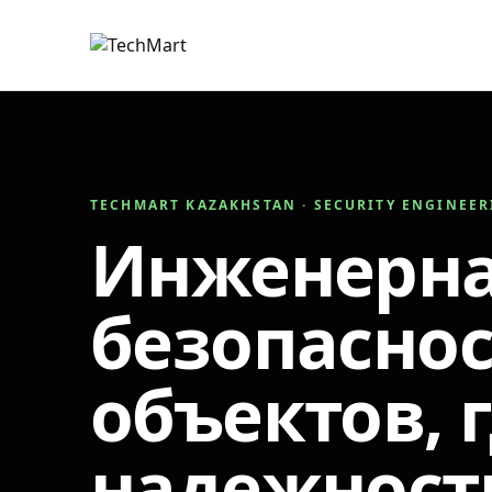
TECHMART KAZAKHSTAN · SECURITY ENGINEE
Инженерн
безопаснос
объектов, 
надежност