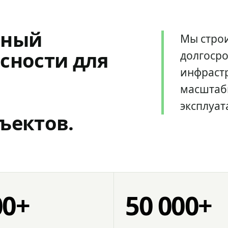
мный
Мы стро
сности для
долгоср
инфрастр
масштаб
эксплуат
ъектов.
00+
50 000+