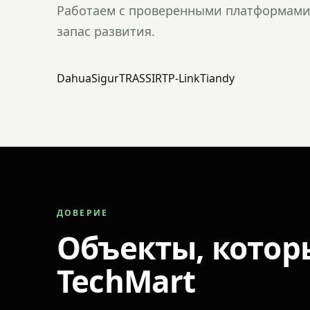
Работаем с проверенными платформами 
запас развития.
Dahua
Sigur
TRASSIR
TP-Link
Tiandy
ДОВЕРИЕ
Объекты, котор
TechMart