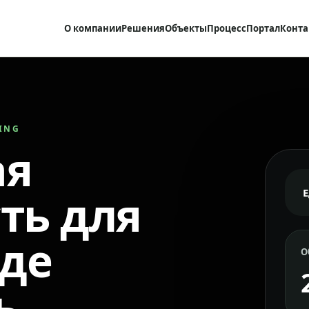
О компании
Решения
Объекты
Процесс
Портал
Конта
RING
ая
ть для
где
О
ь