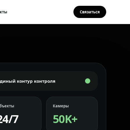
кты
Связаться
Единый контур контроля
бъекты
Камеры
24/7
50K+