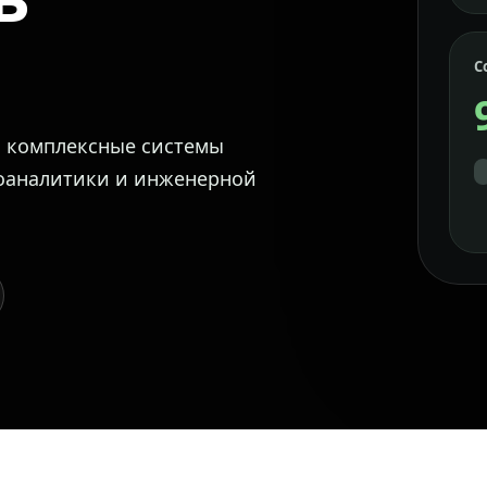
С
м комплексные системы
еоаналитики и инженерной