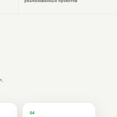
реализованных проектов
и,
04