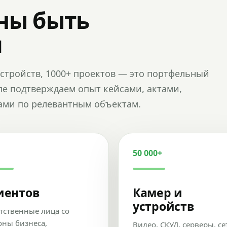
ны быть
и
и устройств, 1000+ проектов — это портфельный
пе подтверждаем опыт кейсами, актами,
ами по релевантным объектам.
50 000+
иентов
Камер и
устройств
тственные лица со
оны бизнеса,
Видео, СКУД, серверы, се