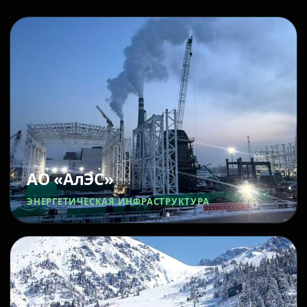
АО «АлЭС»
ЭНЕРГЕТИЧЕСКАЯ ИНФРАСТРУКТУРА