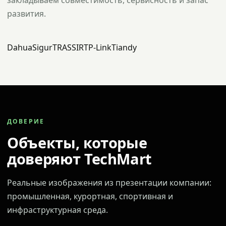
закладываем совместимость, сервисность и запас
развития.
Dahua
Sigur
TRASSIR
TP-Link
Tiandy
ДОВЕРИЕ
Объекты, которые
доверяют TechMart
Реальные изображения из презентации компании:
промышленная, курортная, спортивная и
инфраструктурная среда.