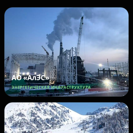
АО «АлЭС»
ЭНЕРГЕТИЧЕСКАЯ ИНФРАСТРУКТУРА