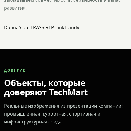
закладываем совместимость, сервисность и запас
развития.
Dahua
Sigur
TRASSIR
TP-Link
Tiandy
ДОВЕРИЕ
Объекты, которые
доверяют TechMart
Реальные изображения из презентации компании:
промышленная, курортная, спортивная и
инфраструктурная среда.