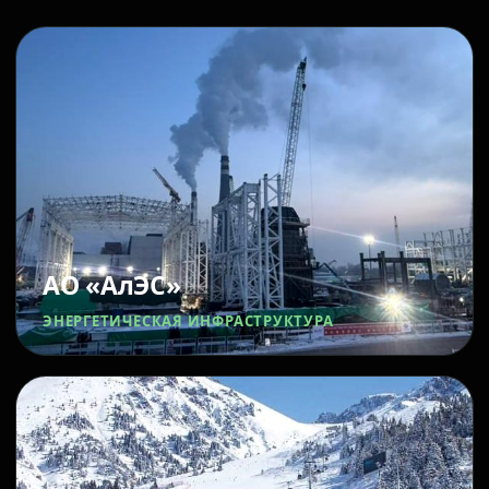
АО «АлЭС»
ЭНЕРГЕТИЧЕСКАЯ ИНФРАСТРУКТУРА