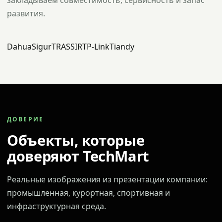
закладываем совместимость, сервисность и запас
развития.
Dahua
Sigur
TRASSIR
TP-Link
Tiandy
ДОВЕРИЕ
Объекты, которые
доверяют TechMart
Реальные изображения из презентации компании:
промышленная, курортная, спортивная и
инфраструктурная среда.