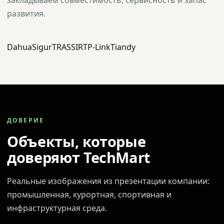
закладываем совместимость, сервисность и запас
развития.
Dahua
Sigur
TRASSIR
TP-Link
Tiandy
ДОВЕРИЕ
Объекты, которые
доверяют TechMart
Реальные изображения из презентации компании:
промышленная, курортная, спортивная и
инфраструктурная среда.