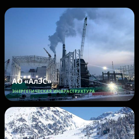
АО «АлЭС»
ЭНЕРГЕТИЧЕСКАЯ ИНФРАСТРУКТУРА