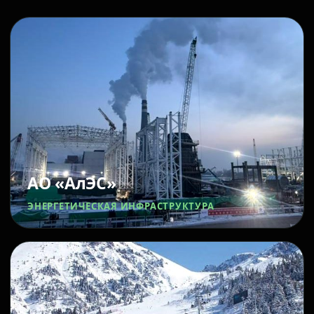
АО «АлЭС»
ЭНЕРГЕТИЧЕСКАЯ ИНФРАСТРУКТУРА