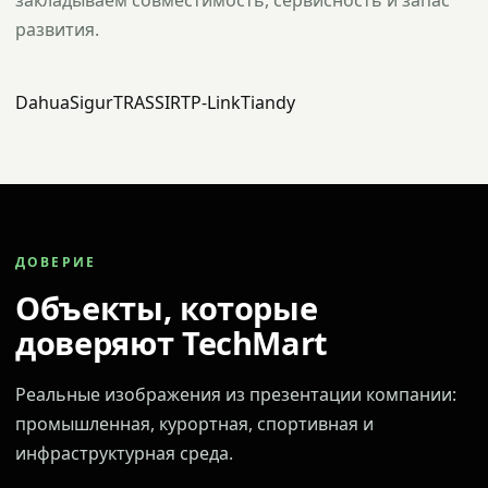
закладываем совместимость, сервисность и запас
развития.
Dahua
Sigur
TRASSIR
TP-Link
Tiandy
ДОВЕРИЕ
Объекты, которые
доверяют TechMart
Реальные изображения из презентации компании:
промышленная, курортная, спортивная и
инфраструктурная среда.