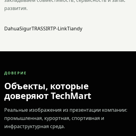
закладываем совместимость, сервисность и запас
развития.
Dahua
Sigur
TRASSIR
TP-Link
Tiandy
ДОВЕРИЕ
Объекты, которые
доверяют TechMart
Реальные изображения из презентации компании:
промышленная, курортная, спортивная и
инфраструктурная среда.