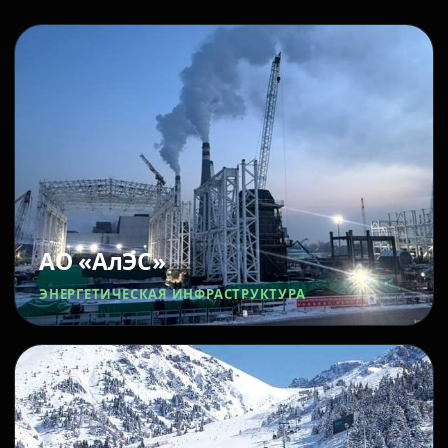
АО «АлЭС»
ЭНЕРГЕТИЧЕСКАЯ ИНФРАСТРУКТУРА