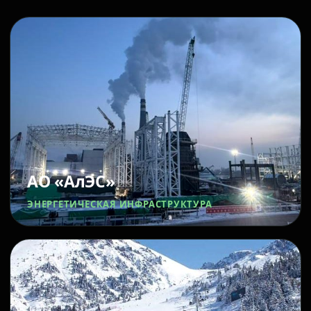
АО «АлЭС»
ЭНЕРГЕТИЧЕСКАЯ ИНФРАСТРУКТУРА