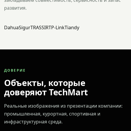
закладываем совместимость, сервисность и запас
развития.
Dahua
Sigur
TRASSIR
TP-Link
Tiandy
ДОВЕРИЕ
Объекты, которые
доверяют TechMart
Реальные изображения из презентации компании:
промышленная, курортная, спортивная и
инфраструктурная среда.