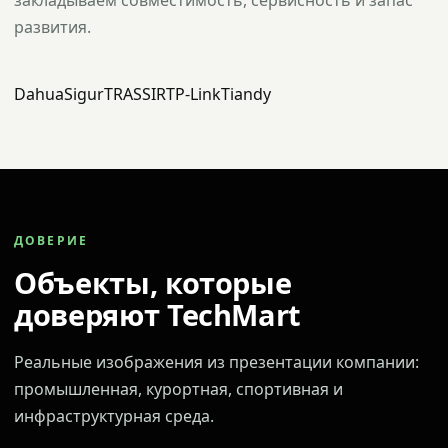
закладываем совместимость, сервисность и запас
развития.
Dahua
Sigur
TRASSIR
TP-Link
Tiandy
ДОВЕРИЕ
Объекты, которые
доверяют TechMart
Реальные изображения из презентации компании:
промышленная, курортная, спортивная и
инфраструктурная среда.