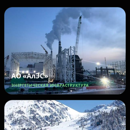
АО «АлЭС»
ЭНЕРГЕТИЧЕСКАЯ ИНФРАСТРУКТУРА