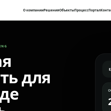
О компании
Решения
Объекты
Процесс
Портал
Конта
RING
ая
ть для
где
О
ь