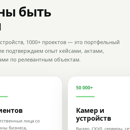
ны быть
и
и устройств, 1000+ проектов — это портфельный
пе подтверждаем опыт кейсами, актами,
ами по релевантным объектам.
50 000+
иентов
Камер и
устройств
тственные лица со
оны бизнеса,
Видео, СКУД, серверы, се