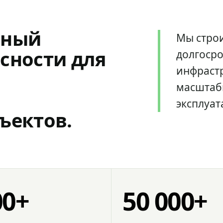
мный
Мы стро
сности для
долгоср
инфрастр
масштаб
эксплуат
ъектов.
00+
50 000+