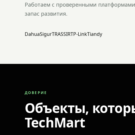
Работаем с проверенными платформами 
запас развития.
Dahua
Sigur
TRASSIR
TP-Link
Tiandy
ДОВЕРИЕ
Объекты, котор
TechMart