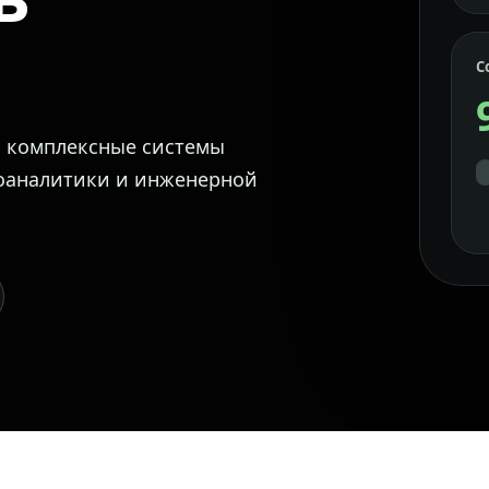
С
м комплексные системы
еоаналитики и инженерной