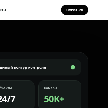
кты
Связаться
Единый контур контроля
бъекты
Камеры
24/7
50K+