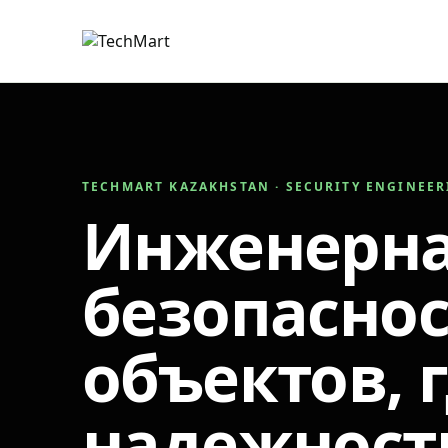
TECHMART KAZAKHSTAN · SECURITY ENGINEE
Инженерн
безопаснос
объектов, 
надежност