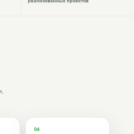
реализованных проектов
и,
04