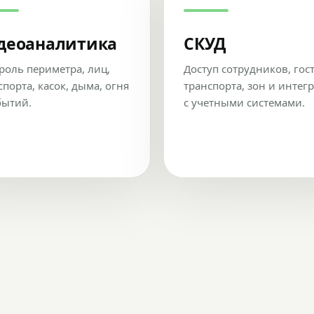
деоаналитика
СКУД
роль периметра, лиц,
Доступ сотрудников, гос
спорта, касок, дыма, огня
транспорта, зон и интег
бытий.
с учетными системами.