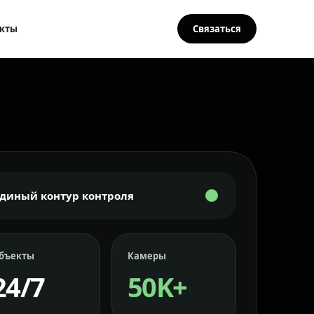
кты
Связаться
Единый контур контроля
бъекты
Камеры
24/7
50K+