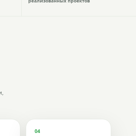
реализованных проектов
и,
04