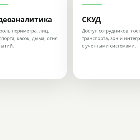
деоаналитика
СКУД
роль периметра, лиц,
Доступ сотрудников, гос
спорта, касок, дыма, огня
транспорта, зон и интег
бытий.
с учетными системами.