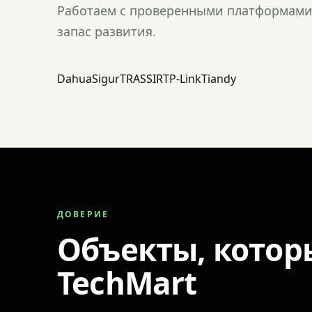
Работаем с проверенными платформами 
запас развития.
Dahua
Sigur
TRASSIR
TP-Link
Tiandy
ДОВЕРИЕ
Объекты, котор
TechMart