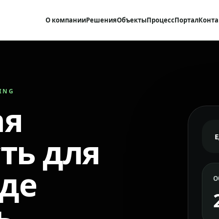
О компании
Решения
Объекты
Процесс
Портал
Конта
RING
ая
ть для
где
О
ь