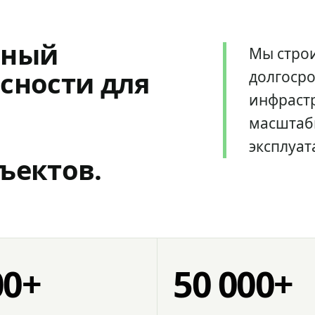
мный
Мы стро
сности для
долгоср
инфрастр
масштаб
эксплуат
ъектов.
00+
50 000+