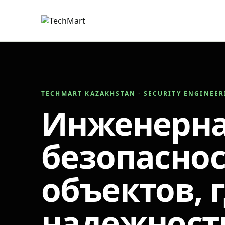
TECHMART KAZAKHSTAN · SECURITY ENGINEE
Инженерн
безопаснос
объектов, 
надежност