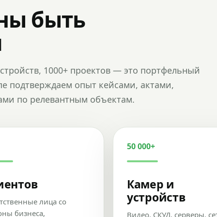
ны быть
и
и устройств, 1000+ проектов — это портфельный
пе подтверждаем опыт кейсами, актами,
ами по релевантным объектам.
50 000+
иентов
Камер и
устройств
тственные лица со
оны бизнеса,
Видео, СКУД, серверы, се