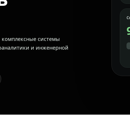
С
м комплексные системы
еоаналитики и инженерной