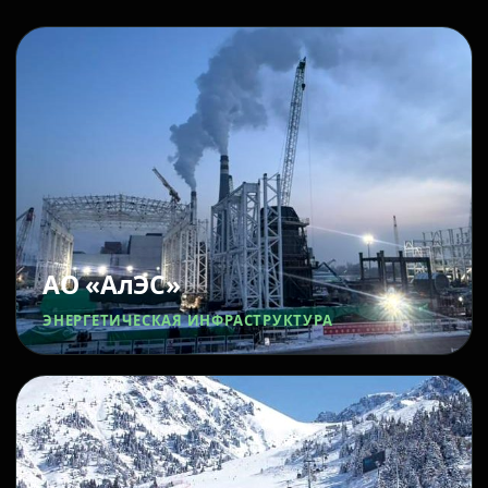
АО «АлЭС»
ЭНЕРГЕТИЧЕСКАЯ ИНФРАСТРУКТУРА