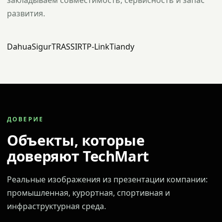
закладываем совместимость, сервисность и запас
развития.
Dahua
Sigur
TRASSIR
TP-Link
Tiandy
ДОВЕРИЕ
Объекты, которые
доверяют TechMart
Реальные изображения из презентации компании:
промышленная, курортная, спортивная и
инфраструктурная среда.