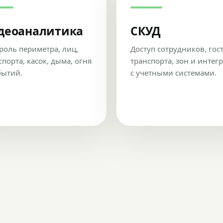
деоаналитика
СКУД
роль периметра, лиц,
Доступ сотрудников, гос
спорта, касок, дыма, огня
транспорта, зон и интег
бытий.
с учетными системами.