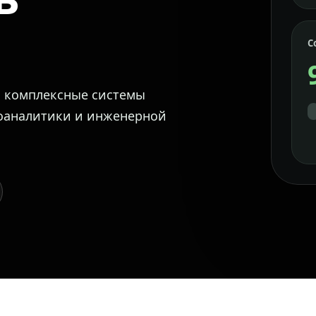
С
м комплексные системы
еоаналитики и инженерной