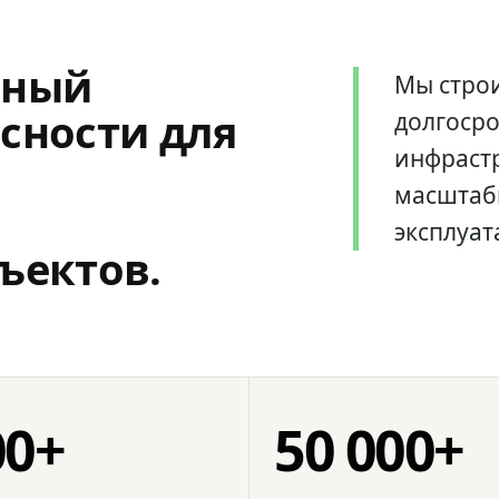
мный
Мы стро
сности для
долгоср
инфрастр
масштаб
эксплуат
ъектов.
00+
50 000+