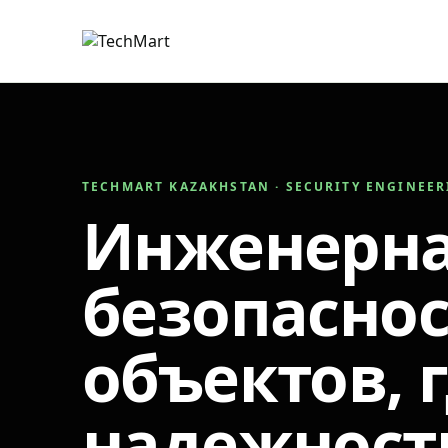
TECHMART KAZAKHSTAN · SECURITY ENGINEE
Инженерн
безопаснос
объектов, 
надежност