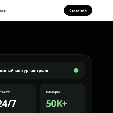
кты
Связаться
Единый контур контроля
бъекты
Камеры
24/7
50K+