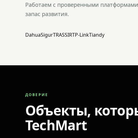
Работаем с проверенными платформами 
запас развития.
Dahua
Sigur
TRASSIR
TP-Link
Tiandy
ДОВЕРИЕ
Объекты, котор
TechMart