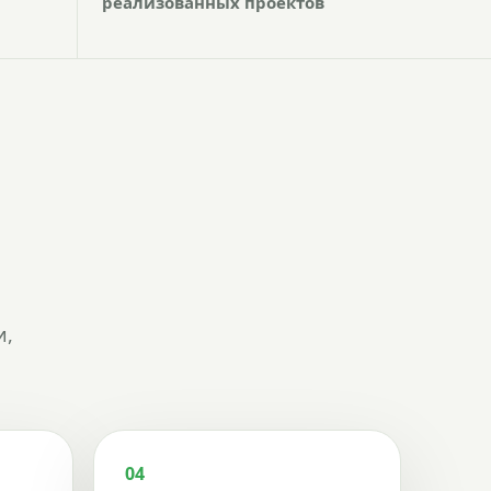
реализованных проектов
и,
04