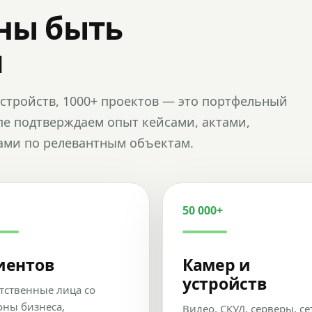
ны быть
и
и устройств, 1000+ проектов — это портфельный
пе подтверждаем опыт кейсами, актами,
ами по релевантным объектам.
50 000+
иентов
Камер и
устройств
тственные лица со
оны бизнеса,
Видео, СКУД, серверы, се