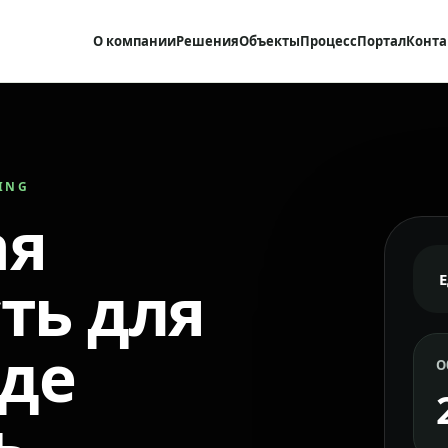
О компании
Решения
Объекты
Процесс
Портал
Конта
RING
ая
ть для
где
О
ь