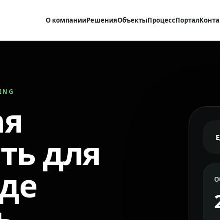
О компании
Решения
Объекты
Процесс
Портал
Конта
RING
ая
ть для
где
О
ь