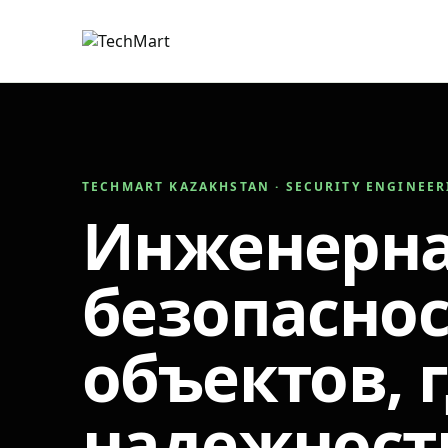
TECHMART KAZAKHSTAN · SECURITY ENGINEE
Инженерн
безопаснос
объектов, 
надежност