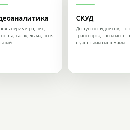
деоаналитика
СКУД
роль периметра, лиц,
Доступ сотрудников, гос
спорта, касок, дыма, огня
транспорта, зон и интег
бытий.
с учетными системами.