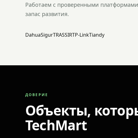
Работаем с проверенными платформами 
запас развития.
Dahua
Sigur
TRASSIR
TP-Link
Tiandy
ДОВЕРИЕ
Объекты, котор
TechMart