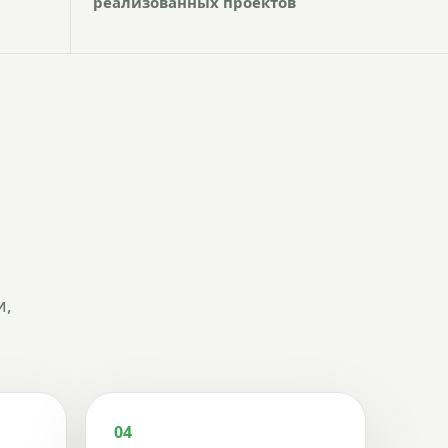
реализованных проектов
и,
04