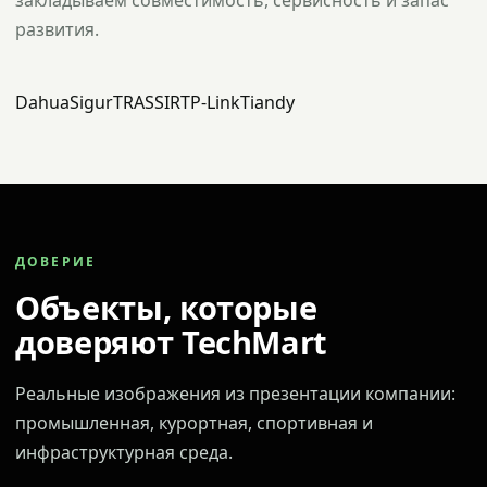
закладываем совместимость, сервисность и запас
развития.
Dahua
Sigur
TRASSIR
TP-Link
Tiandy
ДОВЕРИЕ
Объекты, которые
доверяют TechMart
Реальные изображения из презентации компании:
промышленная, курортная, спортивная и
инфраструктурная среда.