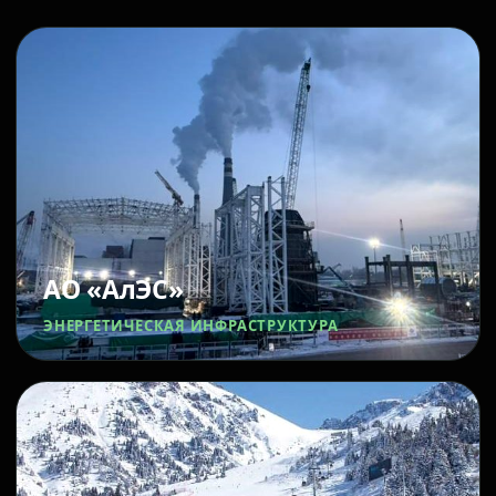
АО «АлЭС»
ЭНЕРГЕТИЧЕСКАЯ ИНФРАСТРУКТУРА