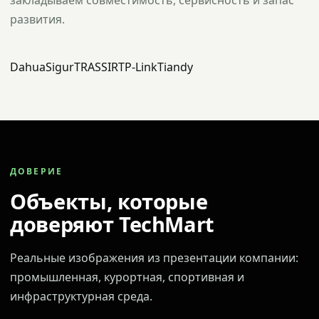
закладываем совместимость, сервисность и запас
развития.
Dahua
Sigur
TRASSIR
TP-Link
Tiandy
ДОВЕРИЕ
Объекты, которые
доверяют TechMart
Реальные изображения из презентации компании:
промышленная, курортная, спортивная и
инфраструктурная среда.