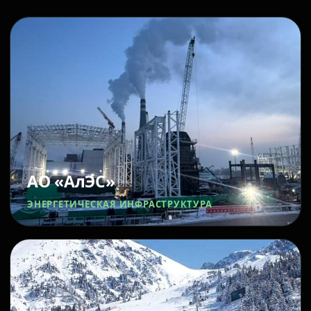
АО «АлЭС»
ЭНЕРГЕТИЧЕСКАЯ ИНФРАСТРУКТУРА