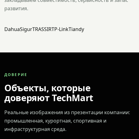
закладываем совместимость, сервисность и запас
развития.
Dahua
Sigur
TRASSIR
TP-Link
Tiandy
ДОВЕРИЕ
Объекты, которые
доверяют TechMart
Реальные изображения из презентации компании:
промышленная, курортная, спортивная и
инфраструктурная среда.