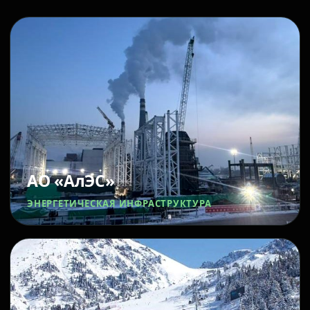
АО «АлЭС»
ЭНЕРГЕТИЧЕСКАЯ ИНФРАСТРУКТУРА